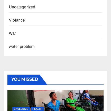
Uncategorized
Violance
War
water problem
YOU MISSED
EXCLUSIVE
HEALTH