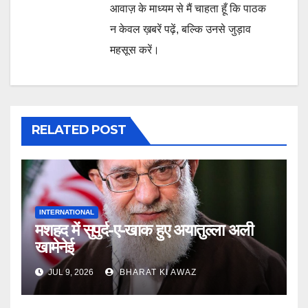
आवाज़ के माध्यम से मैं चाहता हूँ कि पाठक
न केवल ख़बरें पढ़ें, बल्कि उनसे जुड़ाव
महसूस करें।
RELATED POST
INTERNATIONAL
मशहद में सुपुर्द-ए-खाक हुए अयातुल्ला अली
खामेनेई
JUL 9, 2026
BHARAT KI AWAZ