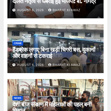
दलित नेतृत्व से घबराई हुई भाजपा: बी. नागेंद्र
AUGUST 6, 2026
BHARAT KI AWAZ
CRIME
हैंडब्रेक लगाए बिना खड़ी चिगरी बस, दुकानों
और वाहनों से टकराई
AUGUST 6, 2026
BHARAT KI AWAZ
NEWS
देशी बीज संरक्षण में महिलाओं की पहल बनी
मिसाल