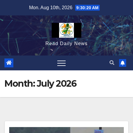
Skip
Mon. Aug 10th, 2026
9:30:22 AM
to
content
Read Daily News
Month:
July 2026