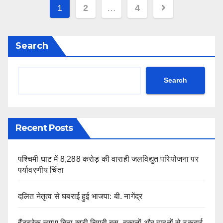
Posts
1
2
…
4
pagination
Search
Search
Recent Posts
पश्चिमी घाट में 8,288 करोड़ की वाराही जलविद्युत परियोजना पर
पर्यावरणीय चिंता
दलित नेतृत्व से घबराई हुई भाजपा: बी. नागेंद्र
हैंडब्रेक लगाए बिना खड़ी चिगरी बस, दुकानों और वाहनों से टकराई