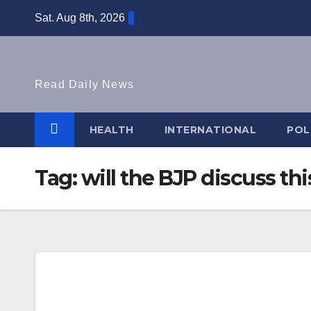
Skip
Sat. Aug 8th, 2026
to
content
Read Daily News
HEALTH
INTERNATIONAL
POL
Tag:
will the BJP discuss thi