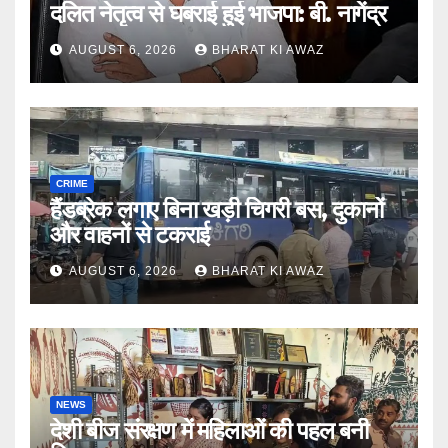
दलित नेतृत्व से घबराई हुई भाजपा: बी. नागेंद्र
AUGUST 6, 2026
BHARAT KI AWAZ
CRIME
हैंडब्रेक लगाए बिना खड़ी चिगरी बस, दुकानों
और वाहनों से टकराई
AUGUST 6, 2026
BHARAT KI AWAZ
NEWS
देशी बीज संरक्षण में महिलाओं की पहल बनी