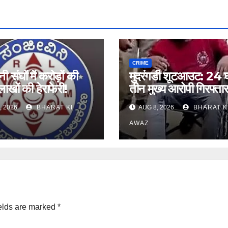
CRIME
ी संघों में करोड़ों की
मुदरंगडी शूटआउट: 24 घंट
ाखों की हेराफेरी!
तीन मुख्य आरोपी गिरफ्तार
, 2026
BHARAT KI
AUG 8, 2026
BHARAT K
AWAZ
elds are marked
*