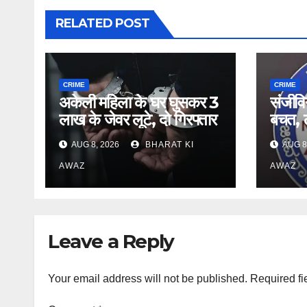
RELATED POST
CRIME
CRIME
अकेली महिला के घर घुसकर 3
संजीविन
लाख के जेवर लूटे, दो गिरफ्तार
बचत, ल
AUG 8, 2026
BHARAT KI
AUG 8
AWAZ
AWAZ
Leave a Reply
Your email address will not be published.
Required fi