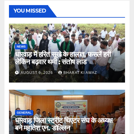
YOU MISSED
NEWS
धारवाड़ में हरित सूखे के हालात, फसलें हरी
लेकिन बढ़वार थमी : संतोष लाड
AUGUST 6, 2026
BHARAT KI AWAZ
GENERAL
धारवाड़ जिला स्ट्रीट थिएटर संघ के अध्यक्ष
बने महांतेश एन. डोल्लिन