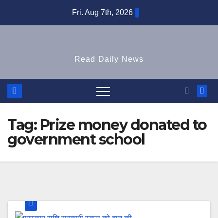
Skip
Fri. Aug 7th, 2026
to
content
Read Daily News
Tag:
Prize money donated to
government school