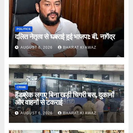
POLITICS
दलित नेतृत्व से घबराई हुई भाजपा: बी. नागेंद्र
AUGUST 6, 2026
BHARAT KI AWAZ
CRIME
हैंडब्रेक लगाए बिना खड़ी चिगरी बस, दुकानों
और वाहनों से टकराई
AUGUST 6, 2026
BHARAT KI AWAZ