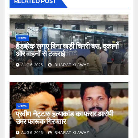
RELATED POST
CRIME
हैंडब्रेक लगाए बिना खड़ी चिगरी बस, दुकानों
और वाहनों से टकराई
AUG 6, 2026
BHARAT KI AWAZ
CRIME
प्रवीण नेट्टारु हत्याकांड का फरार आरोपी
उमर फारूक गिरफ्तार
AUG 6, 2026
BHARAT KI AWAZ