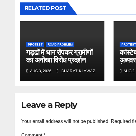
RELATED POST
PROTEST
ROAD PROBLEM
PROTEST
गड्ढों में धान रोपकर ग्रामीणों
कांस्टेब
का अनोखा विरोध प्रदर्शन
अव्यवस्
ने पुन:
AUG 3, 2026
BHARAT KI AWAZ
AUG 2,
Leave a Reply
Your email address will not be published.
Required fi
Comment
*