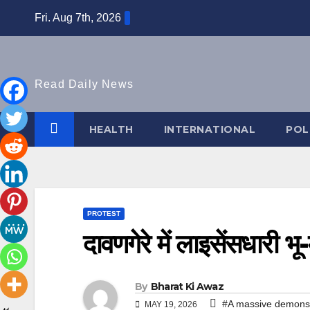
Skip
Fri. Aug 7th, 2026
to
content
Read Daily News
HEALTH
INTERNATIONAL
POL
PROTEST
दावणगेरे में लाइसेंसधारी भ
By
Bharat Ki Awaz
#A massive demonstr
MAY 19, 2026