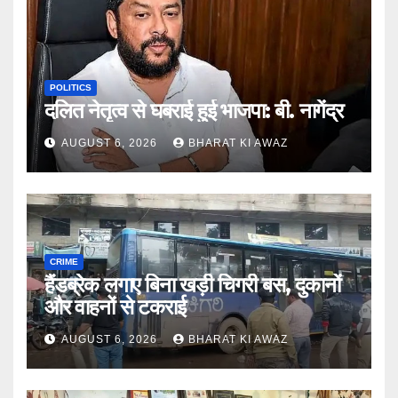
POLITICS
दलित नेतृत्व से घबराई हुई भाजपा: बी. नागेंद्र
AUGUST 6, 2026
BHARAT KI AWAZ
CRIME
हैंडब्रेक लगाए बिना खड़ी चिगरी बस, दुकानों
और वाहनों से टकराई
AUGUST 6, 2026
BHARAT KI AWAZ