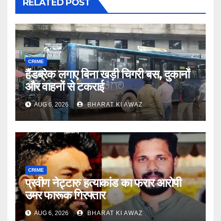
RELATED POST
CRIME
हैंडब्रेक लगाए बिना खड़ी चिगरी बस, दुकानों
और वाहनों से टकराई
AUG 6, 2026
BHARAT KI AWAZ
CRIME
प्रवीण नेट्टारु हत्याकांड का फरार आरोपी
उमर फारूक गिरफ्तार
AUG 6, 2026
BHARAT KI AWAZ