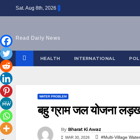
Skip
Sat. Aug 8th, 2026
to
content
Read Daily News
HEALTH
INTERNATIONAL
POL
WATER PROBLEM
बहु ग्राम जल योजना लड़ख
By
Bharat Ki Awaz
#Multi-Village Wate
MAR 30, 2026