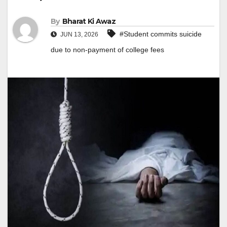
By
Bharat Ki Awaz
#Student commits suicide
JUN 13, 2026
due to non-payment of college fees