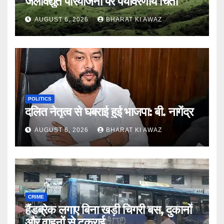
जलविद्युत परियोजना पर पर्यावरणीय चिंता
AUGUST 6, 2026
BHARAT KI AWAZ
POLITICS
दलित नेतृत्व से घबराई हुई भाजपा: बी. नागेंद्र
AUGUST 6, 2026
BHARAT KI AWAZ
CRIME
हैंडब्रेक लगाए बिना खड़ी चिगरी बस, दुकानों
और वाहनों से टकराई