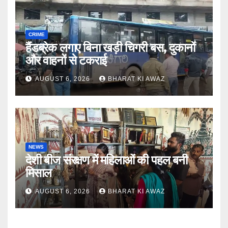
CRIME
हैंडब्रेक लगाए बिना खड़ी चिगरी बस, दुकानों
और वाहनों से टकराई
AUGUST 6, 2026
BHARAT KI AWAZ
NEWS
देशी बीज संरक्षण में महिलाओं की पहल बनी
मिसाल
AUGUST 6, 2026
BHARAT KI AWAZ