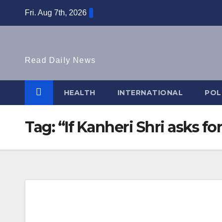
Skip
Fri. Aug 7th, 2026
to
content
Read Daily News
HEALTH
INTERNATIONAL
POL
Tag:
“If Kanheri Shri asks fo