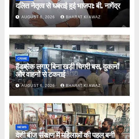
दलित नेतृत्व से घबराई हुई भाजपा: बी. नागेंद्र
AUGUST 6, 2026
BHARAT KI AWAZ
CRIME
हैंडब्रेक लगाए बिना खड़ी चिगरी बस, दुकानों
और वाहनों से टकराई
AUGUST 6, 2026
BHARAT KI AWAZ
NEWS
देशी बीज संरक्षण में महिलाओं की पहल बनी