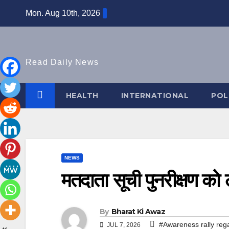
Skip
Mon. Aug 10th, 2026
to
content
Read Daily News
HEALTH
INTERNATIONAL
POL
NEWS
मतदाता सूची पुनरीक्षण को
By
Bharat Ki Awaz
#Awareness rally regar
JUL 7, 2026