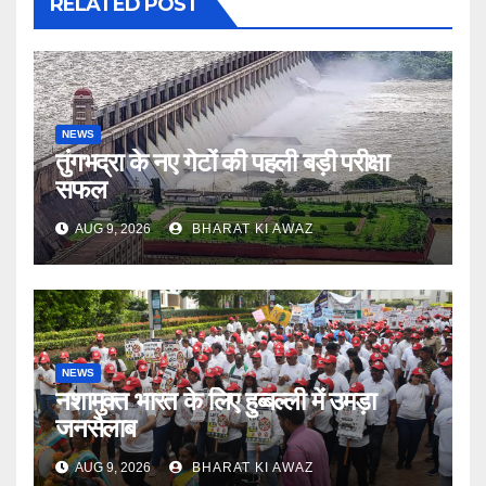
RELATED POST
NEWS
तुंगभद्रा के नए गेटों की पहली बड़ी परीक्षा
सफल
AUG 9, 2026
BHARAT KI AWAZ
NEWS
नशामुक्त भारत के लिए हुब्बल्ली में उमड़ा
जनसैलाब
AUG 9, 2026
BHARAT KI AWAZ