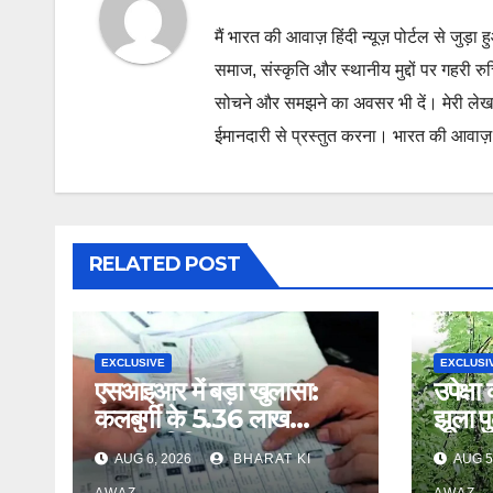
मैं भारत की आवाज़ हिंदी न्यूज़ पोर्टल से जुड़ा 
समाज, संस्कृति और स्थानीय मुद्दों पर गहरी र
सोचने और समझने का अवसर भी दें। मेरी लेख
ईमानदारी से प्रस्तुत करना। भारत की आवाज़ के
RELATED POST
EXCLUSIVE
EXCLUSI
एसआइआर में बड़ा खुलासा:
उपेक्षा
कलबुर्गी के 5.36 लाख
झूला प
मतदाता मिसिंग
AUG 6, 2026
BHARAT KI
AUG 5
AWAZ
AWAZ