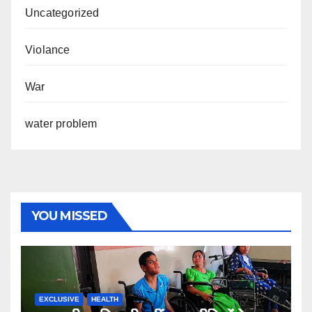
Uncategorized
Violance
War
water problem
YOU MISSED
EXCLUSIVE
HEALTH