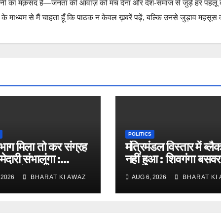
नी का मक़सद है—जनता की आवाज़ को मंच देना और देश-समाज से जुड़े हर पहलू
 माध्यम से मैं चाहता हूँ कि पाठक न केवल ख़बरें पढ़ें, बल्कि उनसे जुड़ाव महसूस 
POLITICS
विभाग मिला तो कर संग्रह
मंत्रिमंडल विस्तार में ब्लै
मेदारी संभालूंगा :
नहीं हुआ : शिवगंगा बसव
 रायरेड्डी
 2026
BHARAT KI AWAZ
AUG 6, 2026
BHARAT KI