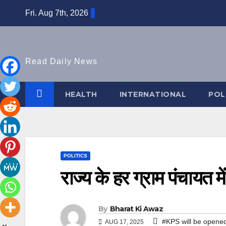
Skip
Fri. Aug 7th, 2026
to
content
Read Daily News
HEALTH
INTERNATIONAL
POL
POLITICS
राज्य के हर ग्राम पंचायत म
By
Bharat Ki Awaz
#KPS will be opened
AUG 17, 2025