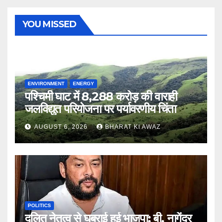
YOU MISSED
ENVIRONMENT
ENERGY
पश्चिमी घाट में 8,288 करोड़ की वाराही
जलविद्युत परियोजना पर पर्यावरणीय चिंता
AUGUST 6, 2026
BHARAT KI AWAZ
POLITICS
दलित नेतृत्व से घबराई हुई भाजपा: बी. नागेंद्र