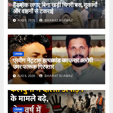
हैंडब्रेक लगाए बिना खड़ी चिगरी बस, दुकानों
और वाहनों से टकराई
AUG 6, 2026
BHARAT KI AWAZ
CRIME
प्रवीण नेट्टारु हत्याकांड का फरार आरोपी
उमर फारूक गिरफ्तार
AUG 6, 2026
BHARAT KI AWAZ
CRIME