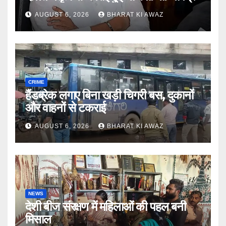
AUGUST 6, 2026
BHARAT KI AWAZ
CRIME
हैंडब्रेक लगाए बिना खड़ी चिगरी बस, दुकानों
और वाहनों से टकराई
AUGUST 6, 2026
BHARAT KI AWAZ
NEWS
देशी बीज संरक्षण में महिलाओं की पहल बनी
मिसाल