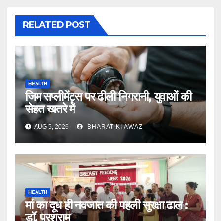
RELATED POST
HEALTH
जिम सप्लीमेंट्स पर ढीली निगरानी, युवाओं की
सेहत खतरे में
AUG 5, 2026
BHARAT KI AWAZ
HEALTH
मां का दूध ही नवजात की पहली सुरक्षा ढाल :
डॉ. परशुराम