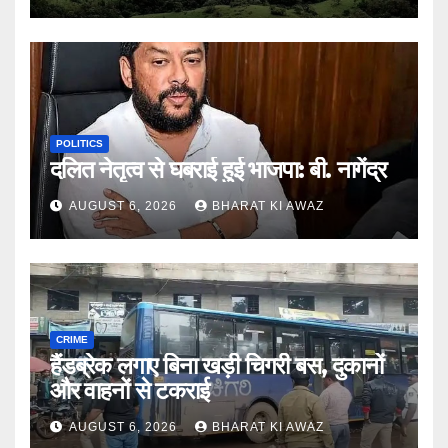
POLITICS
दलित नेतृत्व से घबराई हुई भाजपा: बी. नागेंद्र
AUGUST 6, 2026
BHARAT KI AWAZ
CRIME
हैंडब्रेक लगाए बिना खड़ी चिगरी बस, दुकानों
और वाहनों से टकराई
AUGUST 6, 2026
BHARAT KI AWAZ