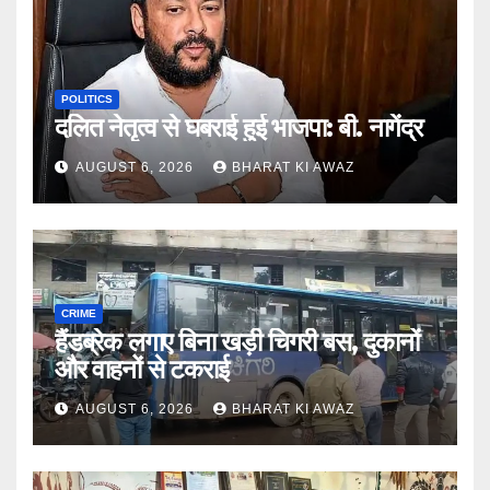
POLITICS
दलित नेतृत्व से घबराई हुई भाजपा: बी. नागेंद्र
AUGUST 6, 2026
BHARAT KI AWAZ
CRIME
हैंडब्रेक लगाए बिना खड़ी चिगरी बस, दुकानों
और वाहनों से टकराई
AUGUST 6, 2026
BHARAT KI AWAZ