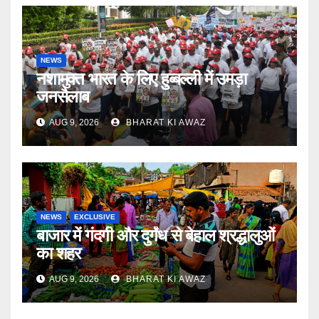
NEWS
नशामुक्त भारत के लिए हुब्बल्ली में उमड़ा
जनसैलाब
AUG 9, 2026
BHARAT KI AWAZ
NEWS
EXCLUSIVE
बाजार में गंदगी और दुर्गंध से बेहाल श्रद्धालुओं
का शहर
AUG 9, 2026
BHARAT KI AWAZ