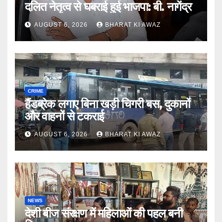
दलित नेतृत्व से घबराई हुई भाजपा: बी. नागेंद्र
AUGUST 6, 2026
BHARAT KI AWAZ
CRIME
हैंडब्रेक लगाए बिना खड़ी चिगरी बस, दुकानों
और वाहनों से टकराई
AUGUST 6, 2026
BHARAT KI AWAZ
NEWS
देशी बीज संरक्षण में महिलाओं की पहल बनी