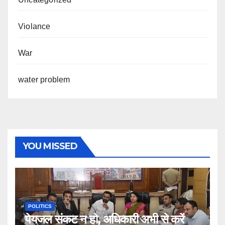
Violance
War
water problem
YOU MISSED
POLITICS
पेयजल संकट न हो, अधिकारी अभी से करें