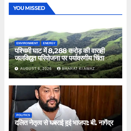
YOU MISSED
ENVIRONMENT
ENERGY
पश्चिमी घाट में 8,288 करोड़ की वाराही
जलविद्युत परियोजना पर पर्यावरणीय चिंता
AUGUST 6, 2026
BHARAT KI AWAZ
POLITICS
दलित नेतृत्व से घबराई हुई भाजपा: बी. नागेंद्र