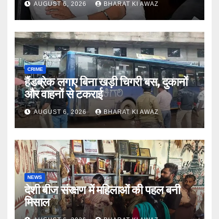
AUGUST 6, 2026
BHARAT KI AWAZ
CRIME
हैंडब्रेक लगाए बिना खड़ी चिगरी बस, दुकानों
और वाहनों से टकराई
AUGUST 6, 2026
BHARAT KI AWAZ
NEWS
देशी बीज संरक्षण में महिलाओं की पहल बनी
मिसाल