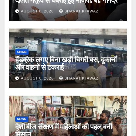
दलित नेतृत्व से घबराई हुई भाजपा: बी. नागेंद्र
AUGUST 6, 2026
BHARAT KI AWAZ
CRIME
हैंडब्रेक लगाए बिना खड़ी चिगरी बस, दुकानों
और वाहनों से टकराई
AUGUST 6, 2026
BHARAT KI AWAZ
NEWS
देशी बीज संरक्षण में महिलाओं की पहल बनी
मिसाल