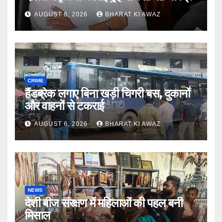
AUGUST 6, 2026
BHARAT KI AWAZ
CRIME
हैंडब्रेक लगाए बिना खड़ी चिगरी बस, दुकानों
और वाहनों से टकराई
AUGUST 6, 2026
BHARAT KI AWAZ
NEWS
देशी बीज संरक्षण में महिलाओं की पहल बनी
मिसाल