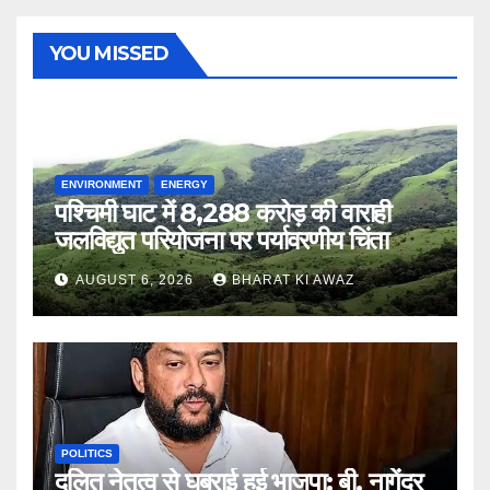
YOU MISSED
ENVIRONMENT
ENERGY
पश्चिमी घाट में 8,288 करोड़ की वाराही
जलविद्युत परियोजना पर पर्यावरणीय चिंता
AUGUST 6, 2026
BHARAT KI AWAZ
POLITICS
दलित नेतृत्व से घबराई हुई भाजपा: बी. नागेंद्र