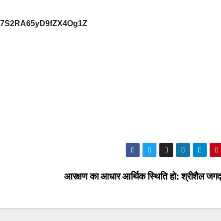
29Vb7S2RA65yD9fZX4Og1Z
आरक्षण का आधार आर्थिक स्थिति हो: श्रीशैल जगद्