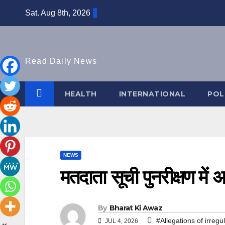
Skip
Sat. Aug 8th, 2026
to
content
Read Daily News
HEALTH
INTERNATIONAL
POL
NEWS
मतदाता सूची पुनरीक्षण मे
By
Bharat Ki Awaz
#Allegations of irregula
JUL 4, 2026