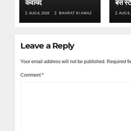
कवायद
बस स्टै
हैं बसें
AUG 8, 2026
BHARAT KI AWAZ
AUG 8,
Leave a Reply
Your email address will not be published.
Required fi
Comment
*