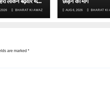
हरी लेकिन बढ़वार थमी :
छोड़ने की मांग
 लाड
 2026
BHARAT KI AWAZ
AUG 6, 2026
BHARAT KI
elds are marked
*