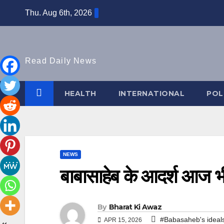
Skip
Thu. Aug 6th, 2026
to
content
Read Daily News
HEALTH
INTERNATIONAL
POL
NEWS
बाबासाहेब के आदर्श आज भी
By
Bharat Ki Awaz
#Babasaheb's ideals a
APR 15, 2026