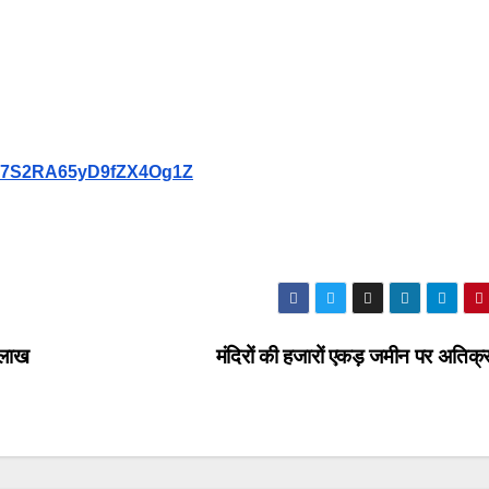
9Vb7S2RA65yD9fZX4Og1Z
 लाख
मंदिरों की हजारों एकड़ जमीन पर अतिक