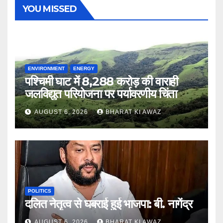
YOU MISSED
ENVIRONMENT
ENERGY
पश्चिमी घाट में 8,288 करोड़ की वाराही
जलविद्युत परियोजना पर पर्यावरणीय चिंता
AUGUST 6, 2026
BHARAT KI AWAZ
POLITICS
दलित नेतृत्व से घबराई हुई भाजपा: बी. नागेंद्र
AUGUST 6, 2026
BHARAT KI AWAZ