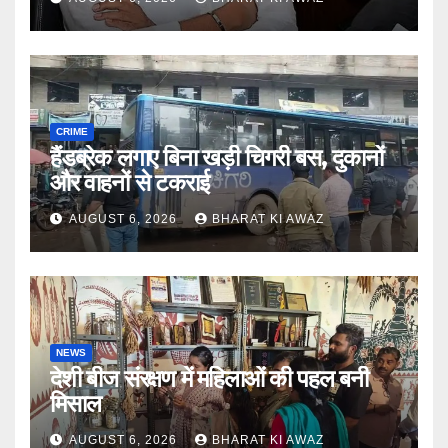
CRIME
हैंडब्रेक लगाए बिना खड़ी चिगरी बस, दुकानों
और वाहनों से टकराई
AUGUST 6, 2026
BHARAT KI AWAZ
NEWS
देशी बीज संरक्षण में महिलाओं की पहल बनी
मिसाल
AUGUST 6, 2026
BHARAT KI AWAZ