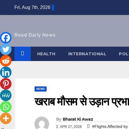
Skip
Fri. Aug 7th, 2026
to
content
Read Daily News
HEALTH
INTERNATIONAL
POL
NEWS
खराब मौसम से उड़ान प्रभ
By
Bharat Ki Awaz
#Flights Affected b
APR 27, 2026