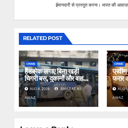
ईमानदारी से प्रस्तुत करना। भारत की आवाज़ के
RELATED POST
CRIME
CRIME
हैंडब्रेक लगाए बिना खड़ी
प्रवीण 
चिगरी बस, दुकानों और वाहनों
फरार 
से टकराई
गिरफ्त
AUG 6, 2026
BHARAT KI
AUG 6
AWAZ
AWAZ