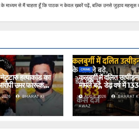
 माध्यम से मैं चाहता हूँ कि पाठक न केवल ख़बरें पढ़ें, बल्कि उनसे जुड़ाव महसूस 
CRIME
नेट्टारु हत्याकांड का
कलबुर्गी में दलित उत्पीड़न
आरोपी उमर फारूक
मामले बढ़े, डेढ़ वर्ष में 1
ार
दर्ज
, 2026
BHARAT KI
AUG 6, 2026
BHARAT K
AWAZ