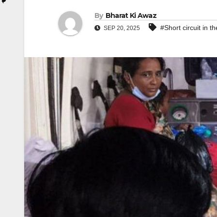
By
Bharat Ki Awaz
#Short circuit in t
SEP 20, 2025