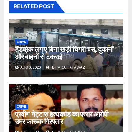
RELATED POST
CRIME
हैंडब्रेक लगाए बिना खड़ी चिगरी बस, दुकानों
और वाहनों से टकराई
AUG 6, 2026
BHARAT KI AWAZ
CRIME
प्रवीण नेट्टारु हत्याकांड का फरार आरोपी
उमर फारूक गिरफ्तार