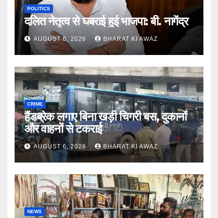
POLITICS
दलित नेतृत्व से घबराई हुई भाजपा: बी. नागेंद्र
AUGUST 6, 2026
BHARAT KI AWAZ
CRIME
हैंडब्रेक लगाए बिना खड़ी चिगरी बस, दुकानों
और वाहनों से टकराई
AUGUST 6, 2026
BHARAT KI AWAZ
NEWS