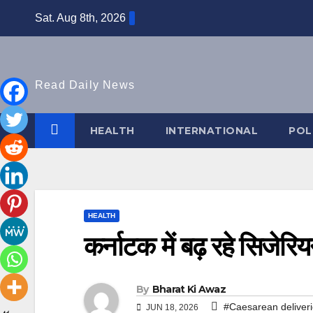
Skip
Sat. Aug 8th, 2026
to
content
Read Daily News
HEALTH
INTERNATIONAL
POL
HEALTH
कर्नाटक में बढ़ रहे सिजेरि
By
Bharat Ki Awaz
#Caesarean deliveri
JUN 18, 2026