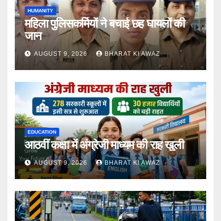
HUMANITY
महिला पुलिसकर्मियों ने बचाई छह घायलों की
जान
AUGUST 9, 2026
BHARAT KI AWAZ
EDUCATION
आठवीं कक्षा में अंग्रेजी माध्यम की राह खुली
AUGUST 9, 2026
BHARAT KI AWAZ