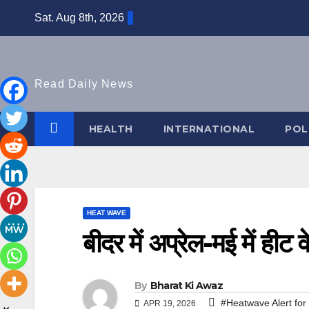
Skip
Sat. Aug 8th, 2026
to
content
Read Daily News
HEALTH
INTERNATIONAL
POL
HEAT WAVE
बीदर में अप्रेल-मई में हीट 
By
Bharat Ki Awaz
#Heatwave Alert for 
APR 19, 2026