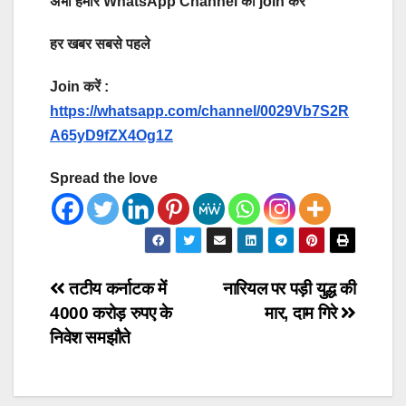
अभी हमारे WhatsApp Channel को join करें
हर खबर सबसे पहले
Join करें :
https://whatsapp.com/channel/0029Vb7S2R
A65yD9fZX4Og1Z
Spread the love
Post
तटीय कर्नाटक में
नारियल पर पड़ी युद्ध की
4000 करोड़ रुपए के
मार, दाम गिरे
navigation
निवेश समझौते