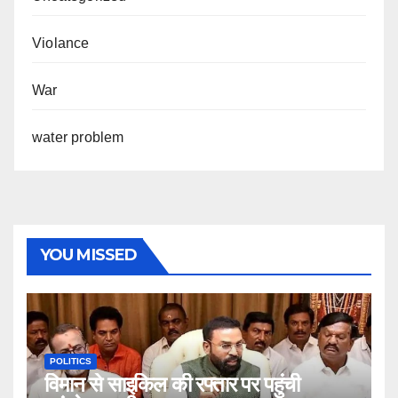
Violance
War
water problem
YOU MISSED
POLITICS
विमान से साइकिल की रफ्तार पर पहुंची