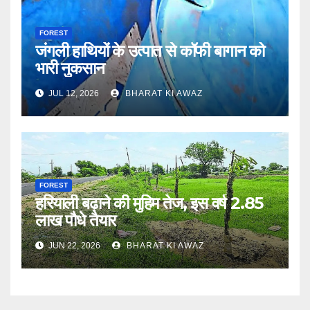
FOREST
जंगली हाथियों के उत्पात से कॉफी बागान को
भारी नुकसान
JUL 12, 2026
BHARAT KI AWAZ
FOREST
हरियाली बढ़ाने की मुहिम तेज, इस वर्ष 2.85
लाख पौधे तैयार
JUN 22, 2026
BHARAT KI AWAZ