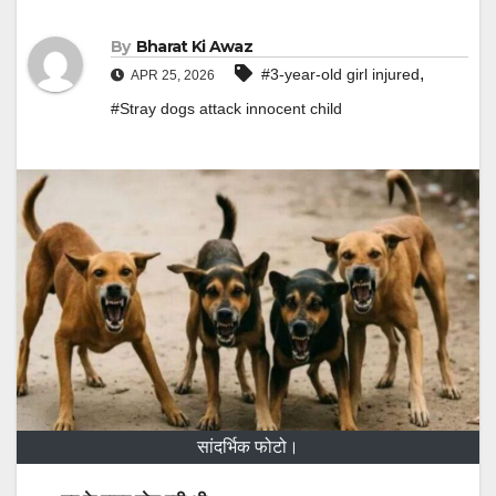
By
Bharat Ki Awaz
,
#3-year-old girl injured
APR 25, 2026
#Stray dogs attack innocent child
सांदर्भिक फोटो।