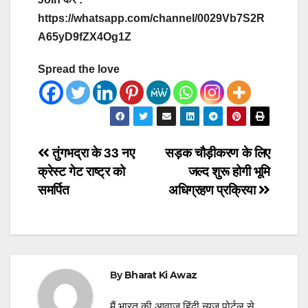
https://whatsapp.com/channel/0029Vb7S2R
A65yD9fZX4Og1Z
Spread the love
Post
तुंगभद्रा के 33 नए
सड़क चौड़ीकरण के लिए
क्रेस्ट गेट राष्ट्र को
जल्द शुरू होगी भूमि
navigation
समर्पित
अधिग्रहण प्रक्रिया
By
Bharat Ki Awaz
मैं भारत की आवाज़ हिंदी न्यूज़ पोर्टल से