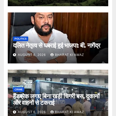
POLITICS
दलित नेतृत्व से घबराई हुई भाजपा: बी. नागेंद्र
AUGUST 6, 2026
BHARAT KI AWAZ
CRIME
हैंडब्रेक लगाए बिना खड़ी चिगरी बस, दुकानों
और वाहनों से टकराई
AUGUST 6, 2026
BHARAT KI AWAZ