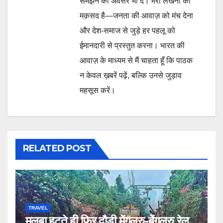
समझने का अवसर भी दें। मेरी लेखनी का
मक़सद है—जनता की आवाज़ को मंच देना
और देश-समाज से जुड़े हर पहलू को
ईमानदारी से प्रस्तुत करना। भारत की
आवाज़ के माध्यम से मैं चाहता हूँ कि पाठक
न केवल ख़बरें पढ़ें, बल्कि उनसे जुड़ाव
महसूस करें।
RELATED POST
TRAVEL
मलबा हटते ही फिर दौड़ी मेंगलूरु-बेंगलूरु रेल