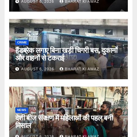
AUGUST 6, 2026
BHARAT KI AWAZ
CRIME
हैंडब्रेक लगाए बिना खड़ी चिगरी बस, दुकानों
और वाहनों से टकराई
AUGUST 6, 2026
BHARAT KI AWAZ
NEWS
देशी बीज संरक्षण में महिलाओं की पहल बनी
मिसाल
AUGUST 6, 2026
BHARAT KI AWAZ