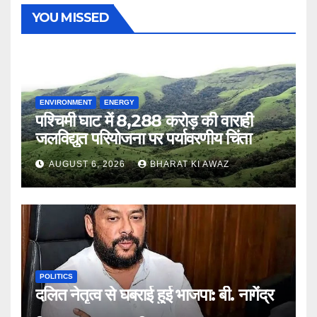
YOU MISSED
ENVIRONMENT
ENERGY
पश्चिमी घाट में 8,288 करोड़ की वाराही
जलविद्युत परियोजना पर पर्यावरणीय चिंता
AUGUST 6, 2026
BHARAT KI AWAZ
POLITICS
दलित नेतृत्व से घबराई हुई भाजपा: बी. नागेंद्र