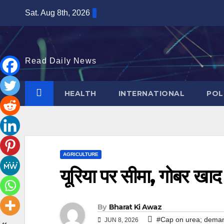
Skip
Sat. Aug 8th, 2026
to
content
Read Daily News
HEALTH
INTERNATIONAL
POL
AGRICULTURE
यूरिया पर सीमा, गोबर खाद 
By
Bharat Ki Awaz
#Cap on urea; deman
JUN 8, 2026