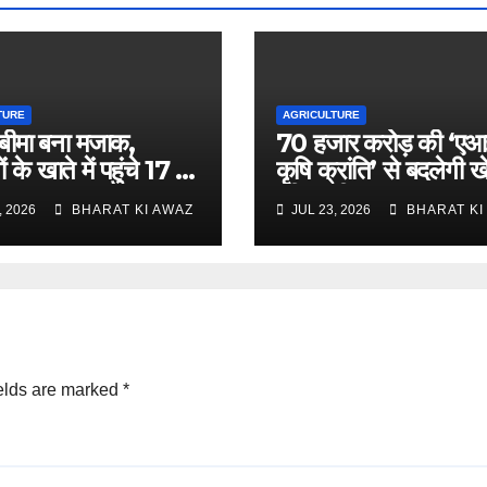
TURE
AGRICULTURE
ीमा बना मजाक,
70 हजार करोड़ की ‘एआ
 के खाते में पहुंचे 17 से
कृषि क्रांति’ से बदलेगी ख
पए
की तस्वीर
, 2026
BHARAT KI AWAZ
JUL 23, 2026
BHARAT KI
elds are marked
*