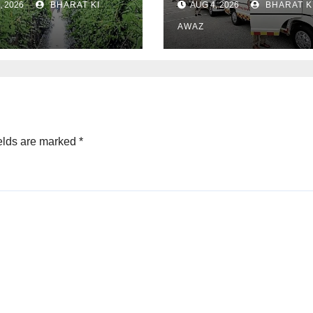
, 2026
BHARAT KI
AUG 4, 2026
BHARAT K
AWAZ
elds are marked
*