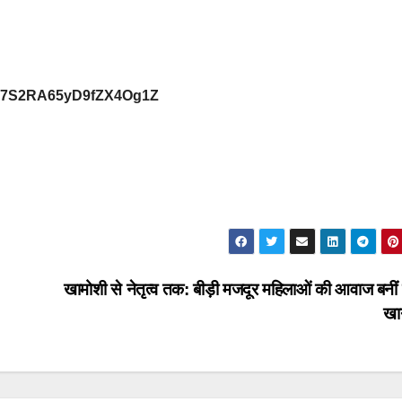
29Vb7S2RA65yD9fZX4Og1Z
खामोशी से नेतृत्व तक: बीड़ी मजदूर महिलाओं की आवाज बनीं
ख