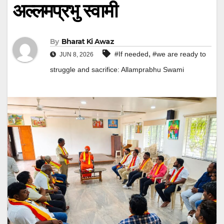
अल्लमप्रभु स्वामी
By
Bharat Ki Awaz
,
#If needed
#we are ready to
JUN 8, 2026
struggle and sacrifice: Allamprabhu Swami