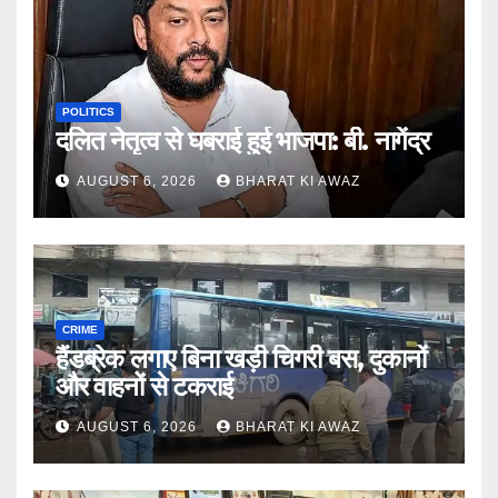
POLITICS
दलित नेतृत्व से घबराई हुई भाजपा: बी. नागेंद्र
AUGUST 6, 2026
BHARAT KI AWAZ
CRIME
हैंडब्रेक लगाए बिना खड़ी चिगरी बस, दुकानों
और वाहनों से टकराई
AUGUST 6, 2026
BHARAT KI AWAZ