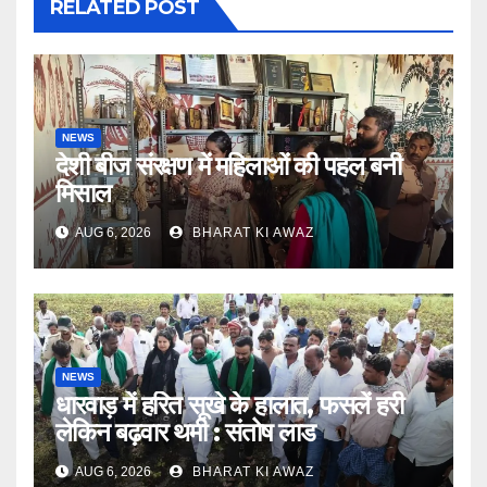
RELATED POST
NEWS
देशी बीज संरक्षण में महिलाओं की पहल बनी
मिसाल
AUG 6, 2026
BHARAT KI AWAZ
NEWS
धारवाड़ में हरित सूखे के हालात, फसलें हरी
लेकिन बढ़वार थमी : संतोष लाड
AUG 6, 2026
BHARAT KI AWAZ